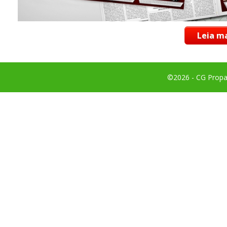
Leia ma
©2026 - CG Propag