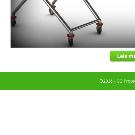
Leia ma
©2026 - CG Propag