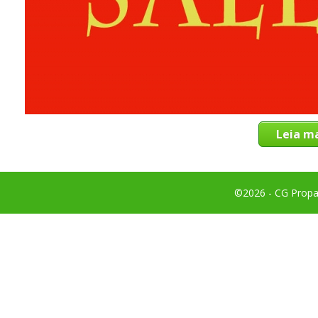
Leia ma
©2026 - CG Propag