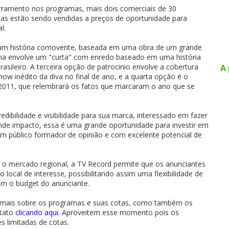
ramento nos programas, mais dois comerciais de 30
tas estão sendo vendidas a preços de oportunidade para
l.
 um história comovente, baseada em uma obra de um grande
ama envolve um "curta" com enredo baseado em uma história
sileiro. A terceira opção de patrocinio envolve a cobertura
A 
ow inédito da diva no final de ano, e a quarta opção é o
a 2011, que relembrará os fatos que marcaram o ano que se
redibilidade e visibilidade para sua marca, interessado em fazer
nde impacto, essa é uma grande oportunidade para investir em
um público formador de opinião e com excelente potencial de
a o mercado regional, a TV Record permite que os anunciantes
local de interesse, possibilitando assim uma flexibilidade de
m o budget do anunciante.
 mais sobre os programas e suas cotas, como também os
ntato
clicando aqui
. Aproveitem esse momento pois os
 limitadas de cotas.