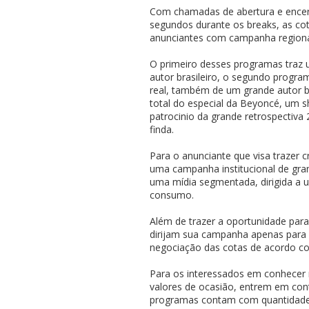
Com chamadas de abertura e encer
segundos durante os breaks, as co
anunciantes com campanha regiona
O primeiro desses programas traz
autor brasileiro, o segundo progr
real, também de um grande autor bra
total do especial da Beyoncé, um sh
patrocinio da grande retrospectiv
finda.
Para o anunciante que visa trazer c
uma campanha institucional de gra
uma mídia segmentada, dirigida a 
consumo.
Além de trazer a oportunidade par
dirijam sua campanha apenas para o 
negociação das cotas de acordo co
Para os interessados em conhecer
valores de ocasião, entrem em co
programas contam com quantidades