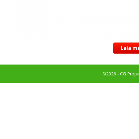
Leia ma
©2026 - CG Propag