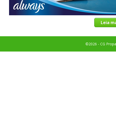
Leia ma
©2026 - CG Propag