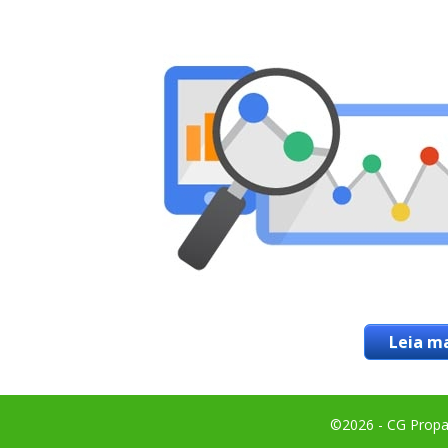
Leia ma
©2026 - CG Propag