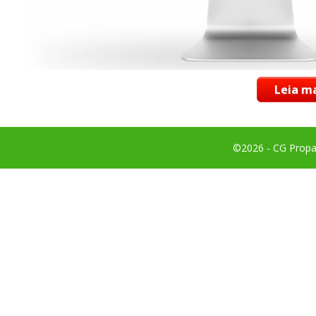
Leia ma
©2026 - CG Propag