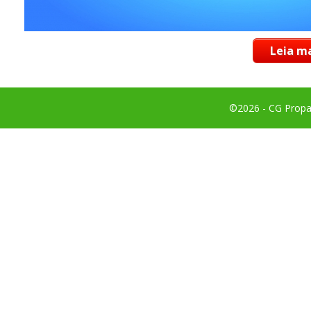
Leia ma
©2026 - CG Propag