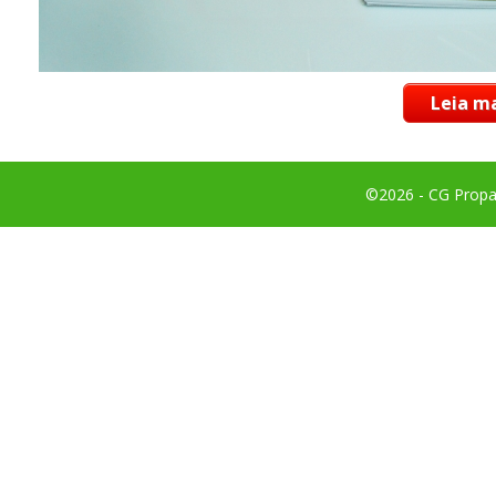
Leia ma
©2026 - CG Propag