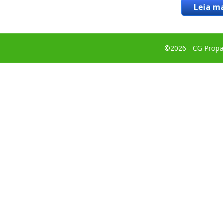
Leia ma
©2026 - CG Propag